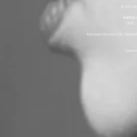
© 2015 b
KATHU 
CNPJ: 
Alameda Moscou 128, Alphaville
Telefo