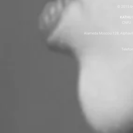
© 2015 b
KATHU 
CNPJ: 
Alameda Moscou 128, Alphaville
Telefo