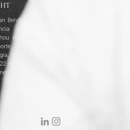
cht
ian Bercht tem mais de 2
ência em liderança e
lhou no ramo hoteleiro,
porte. Também atuou em
ia, comércio exterior e
2022 mergulha conosco no
mento já conquistando
m Festivais de Cinema