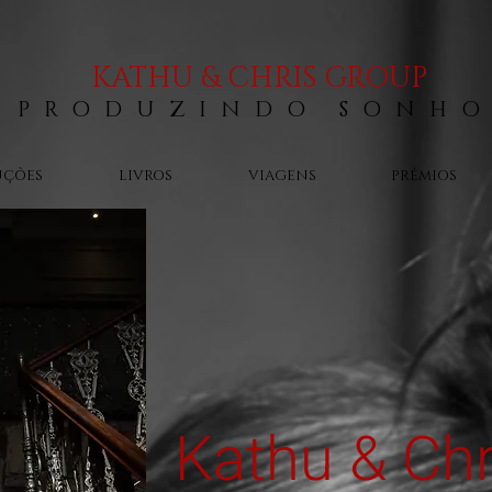
KATHU & CHRIS GROUP
PRODUZINDO SONHO
UÇÕES
LIVROS
VIAGENS
PRÊMIOS
Kathu & Chr