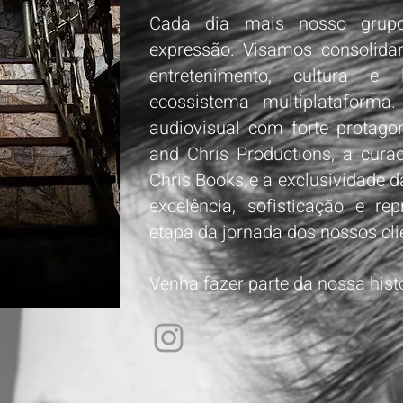
Cada dia mais nosso grup
expressão. Visamos consolida
entretenimento, cultura 
ecossistema multiplataforma
audiovisual com forte protag
and Chris Productions, a curad
Chris Books e a exclusividade d
excelência, sofisticação e re
etapa da jornada dos nossos cli
Venha fazer parte da nossa histó