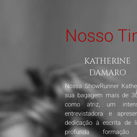
Nosso T
KATHERINE
DAMARO
Nossa ShowRunner Kathe
sua bagagem mais de 30
como atriz, um inten
entrevistadora e apres
dedicação à escrita de l
profunda formação