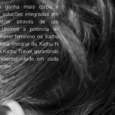
o ganha mais corpo e
r soluções integradas em
e lazer através de um
. Unimos a potência do
onismo feminino na Kathu
oria literária da Kathu N
a Kathu Travel, garantindo
presentatividade em cada
entes.
ria!