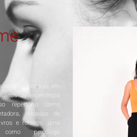
ime
rine D'Amaro traz em
 anos de experiência
so repertório como
entadora, décadas de
ivros e roteiros, uma
 como psicóloga