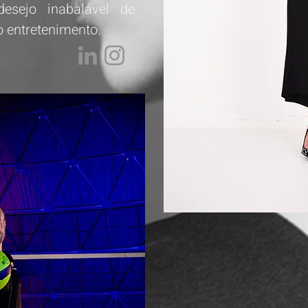
esejo inabalável de
o entretenimento.