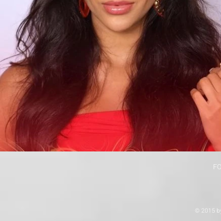
F
© 2015 b