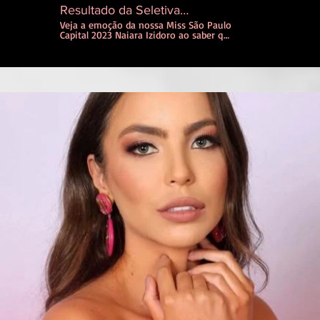
Resultado da Seletiva
MUSP2023
Veja a emoção da nossa Miss São Paulo
Capital 2023 Naiara Izidoro ao saber que
foi selecionada para participar do
Concurso Estadual Miss Universo São
Paulo.