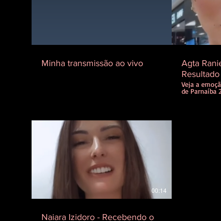
Minha transmissão ao vivo
Agta Rani
Resultado 
MUSP20
Veja a emoçã
de Parnaíba 
que foi selec
Concurso Est
Paulo.
00:14
Naiara Izidoro - Recebendo o