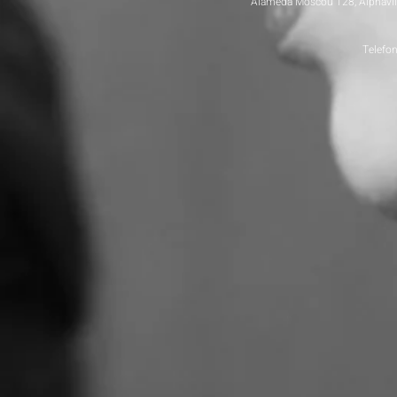
Alameda Moscou 128, Alphaville
Telefo