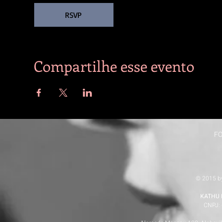
RSVP
Compartilhe esse evento
F
© 2015 b
KATHU 
CNPJ: 