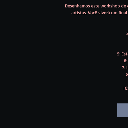
Desenhamos este workshop de d
artistas. Você viverá um fin
5: Es
6:
7:
8
10